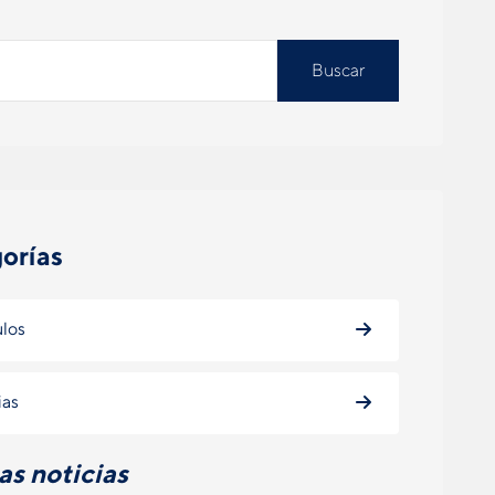
Buscar
orías
ulos
ias
as noticias