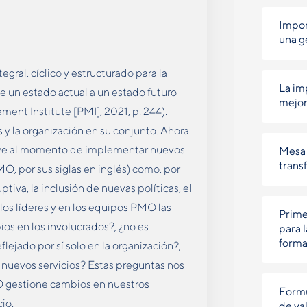
Impor
una g
ral, cíclico y estructurado para la
La im
e un estado actual a un estado futuro
mejor
ent Institute [PMI], 2021, p. 244).
s y la organización en su conjunto. Ahora
ve al momento de implementar nuevos
Mesa 
trans
O, por sus siglas en inglés) como, por
iva, la inclusión de nuevas políticas, el
 los líderes y en los equipos PMO las
Prime
ios en los involucrados?, ¿no es
para 
forma
lejado por sí solo en la organización?,
 nuevos servicios? Estas preguntas nos
MO gestione cambios en nuestros
Formu
io.
de val