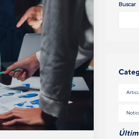
Buscar
Categ
Artic
Notic
Últim