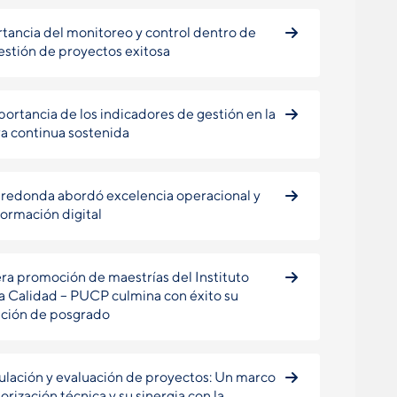
tancia del monitoreo y control dentro de
estión de proyectos exitosa
portancia de los indicadores de gestión en la
a continua sostenida
redonda abordó excelencia operacional y
formación digital
ra promoción de maestrías del Instituto
la Calidad – PUCP culmina con éxito su
ción de posgrado
lación y evaluación de proyectos: Un marco
orización técnica y su sinergia con la