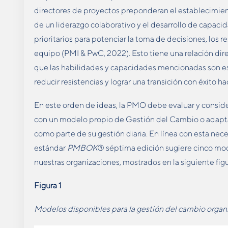
directores de proyectos preponderan el establecimient
de un liderazgo colaborativo y el desarrollo de capac
prioritarios para potenciar la toma de decisiones, los 
equipo (PMI & PwC, 2022). Esto tiene una relación di
que las habilidades y capacidades mencionadas son ese
reducir resistencias y lograr una transición con éxito ha
En este orden de ideas, la PMO debe evaluar y conside
con un modelo propio de Gestión del Cambio o adaptar
como parte de su gestión diaria. En línea con esta nece
estándar
PMBOK
® séptima edición sugiere cinco mod
nuestras organizaciones, mostrados en la siguiente figu
Figura 1
Modelos disponibles para la gestión del cambio organ