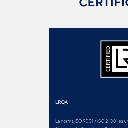
CERTIF
LRQA
La norma ISO 9001 / ISO 21001 es u