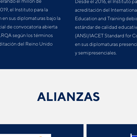
erando el millón de
Desde el 2016, el Instituto p
19, el Instituto para la
acreditación del Internationa
n en sus diplomaturas bajo la
Education and Training deb
al de convocatoria abierta
estándar de calidad educati
 LRQA según los términos
(ANSI/IACET Standard for Co
ditación del Reino Unido
en sus diplomaturas presenc
y semipresenciales.
ALIANZAS