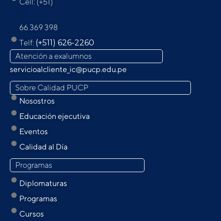
Cell: (+51)
9
66 369 398
Telf:
(+511) 626-2260
Atención a exalumnos
servicioalcliente_ic@pucp.edu.pe
Sobre Calidad PUCP
Nosostros
Educación ejecutiva
Eventos
Calidad al Día
Programas
Diplomaturas
Programas
Cursos