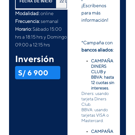
22
DE
AGOSTO
2026
FECHA DE INICIO
¡Escríbenos
para más
Modalidad:
online
información!
Frecuencia:
semanal
Horario:
Sábado 15:00
hrs a 18:15 hrs y Domingo
*Campaña con
09:00 a 12:15 hrs
bancos aliados
:
Inversión
CAMPAÑA
DINERS
S/ 6 900
CLUB y
BBVA: hasta
12 cuotas sin
intereses.
Diners: usando
tarjeta Diners
Club.
BBVA: usando
tarjetas VISA o
Mastercard.
CAMPAÑA