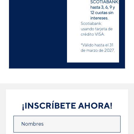
SCOTIABANK:
hasta 3, 6, 9 y
12 cuotas sin
intereses.
Scotiabank:
usando tarjeta de
crédito VISA.
*Válido hasta el 31
de marzo de 2027.
¡INSCRÍBETE AHORA!