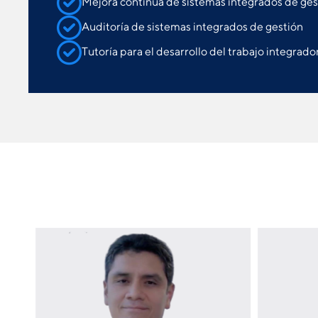
Mejora continua de sistemas integrados de ges
Auditoría de sistemas integrados de gestión
Tutoría para el desarrollo del trabajo integrado