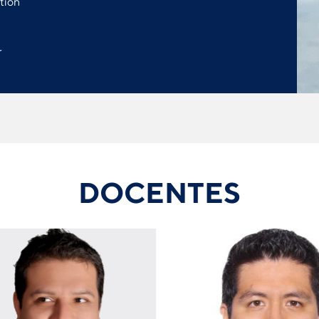
tión
r
DOCENTES