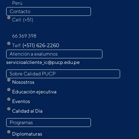
Perú
Contacto
Cell: (+51)
9
66 369 398
Telf:
(+511) 626-2260
Atención a exalumnos
servicioalcliente_ic@pucp.edu.pe
Sobre Calidad PUCP
Nosostros
Educación ejecutiva
Eventos
Calidad al Día
Programas
Diplomaturas