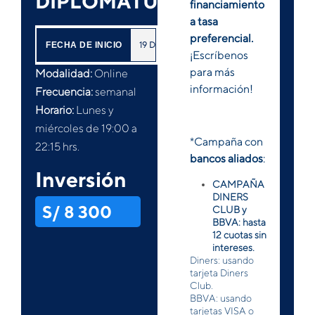
DIPLOMATURA
financiamiento
a tasa
preferencial.
19
DE
AGOSTO
2026
FECHA DE INICIO
¡Escríbenos
para más
Modalidad:
Online
información!
Frecuencia:
semanal
Horario:
Lunes y
miércoles de 19:00 a
*Campaña con
22:15 hrs.
bancos aliados
:
Inversión
CAMPAÑA
DINERS
S/ 8 300
CLUB y
BBVA: hasta
12 cuotas sin
intereses.
Diners: usando
tarjeta Diners
Club.
BBVA: usando
tarjetas VISA o