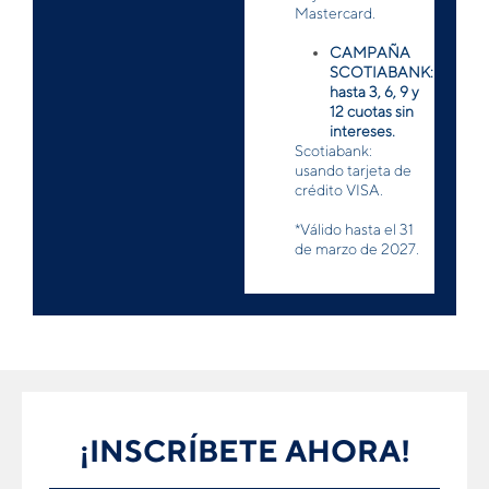
Mastercard.
CAMPAÑA
SCOTIABANK:
hasta 3, 6, 9 y
12 cuotas sin
intereses.
Scotiabank:
usando tarjeta de
crédito VISA.
*Válido hasta el 31
de marzo de 2027.
¡INSCRÍBETE AHORA!