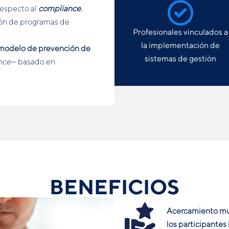
respecto al
compliance.
ón de programas de
Profesionales vinculados a
la implementación de
modelo de prevención de
sistemas de gestión
nce
— basado en
BENEFICIOS
Acercamiento mult
los participantes