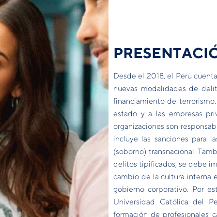
PRESENTACI
Desde el 2018, el Perú cuenta
nuevas modalidades de delito
financiamiento de terrorismo.
estado y a las empresas pri
organizaciones son responsab
incluye las sanciones para l
(soborno) transnacional. Tamb
delitos tipificados, se debe
cambio de la cultura interna 
gobierno corporativo. Por est
Universidad Católica del P
formación de profesionales ca