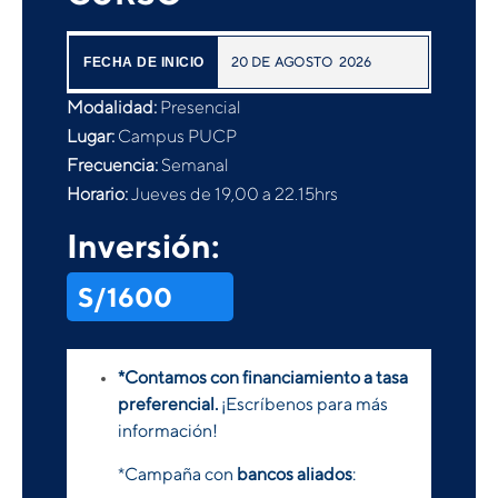
20
DE
AGOSTO
2026
FECHA DE INICIO
Modalidad:
Presencial
Lugar:
Campus PUCP
Frecuencia:
Semanal
Horario:
Jueves de 19,00 a 22.15hrs
Inversión:
S/1600
*Contamos con financiamiento a tasa
preferencial.
¡Escríbenos para más
información!
*Campaña con
bancos aliados
: