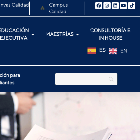
nvas Calidad
Campus
Calidad
EDUCACIÓN
CONSULTORÍA E
MAESTRÍAS
EJECUTIVA
IN HOUSE
ES
EN
ción para
iantes