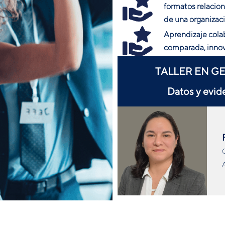
formatos relacion
de una organizac
Aprendizaje colab
comparada, innov
TALLER EN G
Datos y evid
C
A