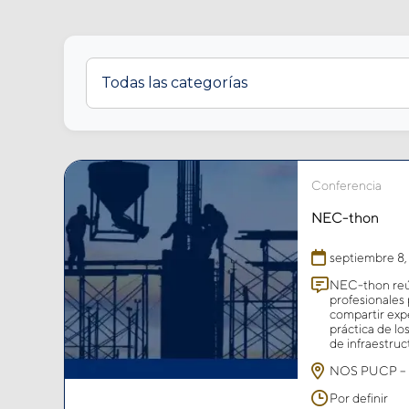
Conferencia
NEC-thon
septiembre 8
NEC-thon reún
profesionales 
compartir expe
práctica de l
de infraestruc
NOS PUCP – S
Por definir