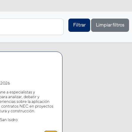
Filtrar
Limpiar filtros
, 2026
e a especialistas y
para analizar, debatir y
riencias sobre la aplicación
os contratos NEC en proyectos
tura y construcción.
an Isidro