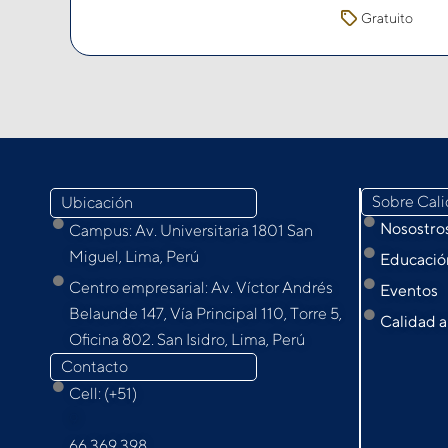
Gratuito
Sobre Cal
Ubicación
Nosostro
Campus: Av. Universitaria 1801 San
Miguel, Lima, Perú
Educación
Centro empresarial: Av. Víctor Andrés
Eventos
Belaunde 147, Vía Principal 110, Torre 5,
Calidad a
Oﬁcina 802. San Isidro, Lima, Perú
Contacto
Cell: (+51)
9
66 369 398