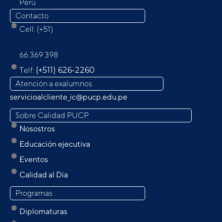
Perú
Contacto
Cell: (+51)
9
66 369 398
Telf:
(+511) 626-2260
Atención a exalumnos
servicioalcliente_ic@pucp.edu.pe
Sobre Calidad PUCP
Nosostros
Educación ejecutiva
Eventos
Calidad al Día
Programas
Diplomaturas