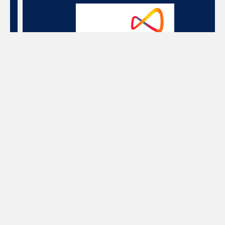
EUROPEAN FOUNDATION FOR QUALITY
MANAGEMENT – EFQM (EUROPA)
Desde el 2014, el Instituto para la Calidad es
miembro de la European Foundation for Quality
Management. Esta institución desarrolla un papel
clave en el incremento de la eficacia y la eficiencia
de las organizaciones europeas a nivel mundial
reforzando, estimulando y asistiendo el desarrollo