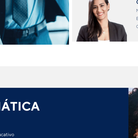
E
G
ÁTICA
ucativo