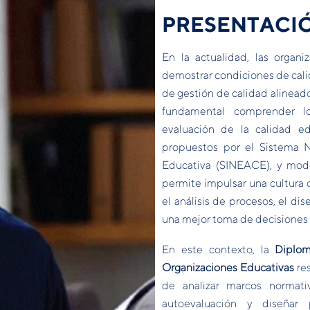
PRESENTACI
En la actualidad, las organi
demostrar condiciones de cali
de gestión de calidad alineado
fundamental comprender l
evaluación de la calidad ed
propuestos por el Sistema N
Educativa (SINEACE), y mode
permite impulsar una cultura 
el análisis de procesos, el d
una mejor toma de decisiones
En este contexto, la
Diplom
Organizaciones Educativas
res
de analizar marcos normat
autoevaluación y diseñar 