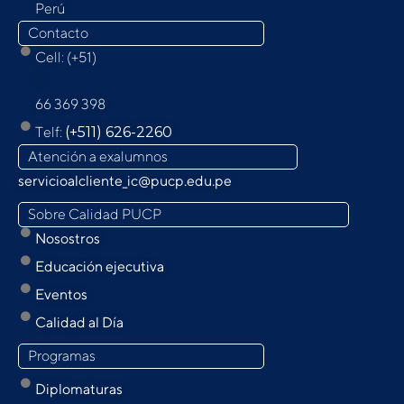
Perú
Contacto
Cell: (+51)
9
66 369 398
Telf:
(+511) 626-2260
Atención a exalumnos
servicioalcliente_ic@pucp.edu.pe
Sobre Calidad PUCP
Nosostros
Educación ejecutiva
Eventos
Calidad al Día
Programas
Diplomaturas