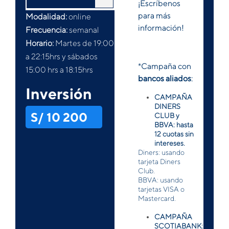
¡Escríbenos
para más
Modalidad:
online
información!
Frecuencia:
semanal
Horario:
Martes de 19:00
a 22:15hrs y sábados
*Campaña con
15:00 hrs a 18:15hrs
bancos aliados
:
Inversión
CAMPAÑA
DINERS
S/ 10 200
CLUB y
BBVA: hasta
12 cuotas sin
intereses.
Diners: usando
tarjeta Diners
Club.
BBVA: usando
tarjetas VISA o
Mastercard.
CAMPAÑA
SCOTIABANK: