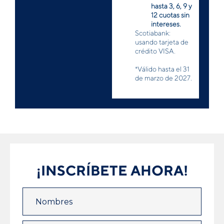
hasta 3, 6, 9 y
12 cuotas sin
intereses.
Scotiabank:
usando tarjeta de
crédito VISA.
*Válido hasta el 31
de marzo de 2027.
¡INSCRÍBETE AHORA!