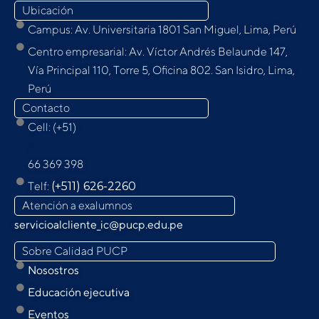
Ubicación
Campus: Av. Universitaria 1801 San Miguel, Lima, Perú
Centro empresarial: Av. Víctor Andrés Belaunde 147,
Vía Principal 110, Torre 5, Oﬁcina 802. San Isidro, Lima,
Perú
Contacto
Cell: (+51)
9
66 369 398
Telf:
(+511) 626-2260
Atención a exalumnos
servicioalcliente_ic@pucp.edu.pe
Sobre Calidad PUCP
Nosostros
Educación ejecutiva
Eventos