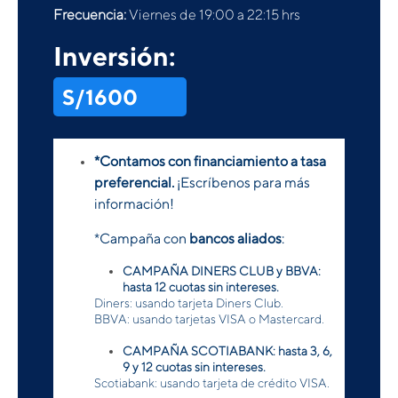
Frecuencia:
Viernes de 19:00 a 22:15 hrs
Inversión:
S/1600
*Contamos con financiamiento a tasa
preferencial.
¡Escríbenos para más
información!
*Campaña con
bancos aliados
:
CAMPAÑA DINERS CLUB y BBVA:
hasta 12 cuotas sin intereses.
Diners: usando tarjeta Diners Club.
BBVA: usando tarjetas VISA o Mastercard.
CAMPAÑA SCOTIABANK: hasta 3, 6,
9 y 12 cuotas sin intereses.
Scotiabank: usando tarjeta de crédito VISA.