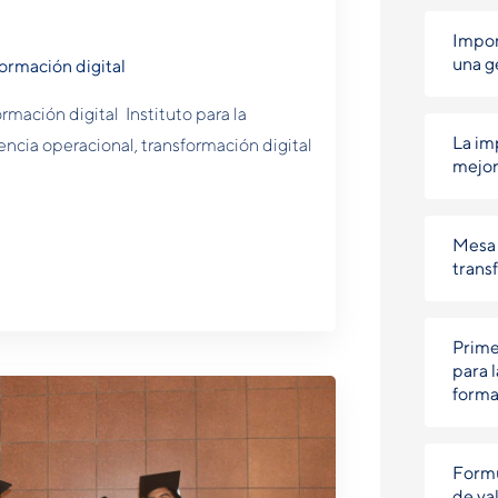
Impor
una g
ormación digital
mación digital Instituto para la
La im
ncia operacional, transformación digital
mejor
Mesa 
trans
Prime
para 
forma
Formu
de val