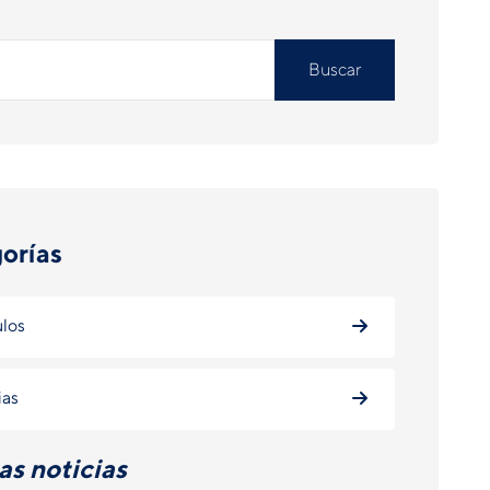
Buscar
orías
ulos
ias
as noticias