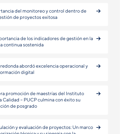
tancia del monitoreo y control dentro de
estión de proyectos exitosa
portancia de los indicadores de gestión en la
a continua sostenida
redonda abordó excelencia operacional y
formación digital
ra promoción de maestrías del Instituto
la Calidad – PUCP culmina con éxito su
ción de posgrado
lación y evaluación de proyectos: Un marco
orización técnica y su sinergia con la