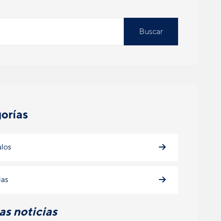
Buscar
orías
ulos
ias
as noticias