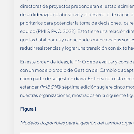
directores de proyectos preponderan el establecimient
de un liderazgo colaborativo y el desarrollo de capac
prioritarios para potenciar la toma de decisiones, los 
equipo (PMI & PwC, 2022). Esto tiene una relación di
que las habilidades y capacidades mencionadas son ese
reducir resistencias y lograr una transición con éxito ha
En este orden de ideas, la PMO debe evaluar y conside
con un modelo propio de Gestión del Cambio o adaptar
como parte de su gestión diaria. En línea con esta nece
estándar
PMBOK
® séptima edición sugiere cinco mod
nuestras organizaciones, mostrados en la siguiente figu
Figura 1
Modelos disponibles para la gestión del cambio organ