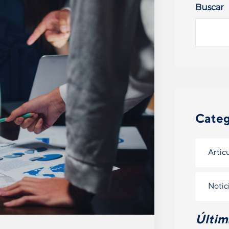
Buscar
Categ
Artic
Notic
Últim