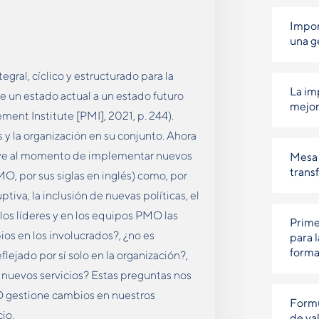
Impor
una g
ral, cíclico y estructurado para la
La im
e un estado actual a un estado futuro
mejor
ent Institute [PMI], 2021, p. 244).
s y la organización en su conjunto. Ahora
ve al momento de implementar nuevos
Mesa 
trans
O, por sus siglas en inglés) como, por
iva, la inclusión de nuevas políticas, el
 los líderes y en los equipos PMO las
Prime
ios en los involucrados?, ¿no es
para 
forma
lejado por sí solo en la organización?,
 nuevos servicios? Estas preguntas nos
MO gestione cambios en nuestros
Formu
io.
de val