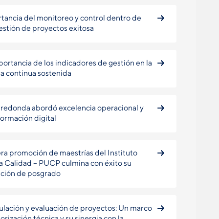
tancia del monitoreo y control dentro de
estión de proyectos exitosa
portancia de los indicadores de gestión en la
a continua sostenida
redonda abordó excelencia operacional y
formación digital
ra promoción de maestrías del Instituto
la Calidad – PUCP culmina con éxito su
ción de posgrado
lación y evaluación de proyectos: Un marco
orización técnica y su sinergia con la