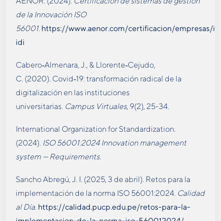
AENOR. (2024).
Certificación de sistemas de gestión
de la Innovación ISO
56001
.
https://www.aenor.com/certificacion/empresas/id
idi
Cabero‑Almenara, J., & Llorente‑Cejudo,
C. (2020). Covid‑19: transformación radical de la
digitalización en las instituciones
universitarias.
Campus Virtuales
, 9(2), 25-34.
International Organization for Standardization.
(2024).
ISO 56001:2024 Innovation management
system — Requirements
.
Sancho Abregú, J. I. (2025, 3 de abril). Retos para la
implementación de la norma ISO 56001:2024.
Calidad
al Día
.
https://calidad.pucp.edu.pe/retos-para-la-
implementacion-de-la-norma-iso-560012024/