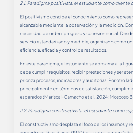
2.1. Paradigma positivista: el estudiante como cliente
El positivismo concibe el conocimiento como represent
alcanzable mediante la observación y la medición. Com
necesidad de orden, progreso y cohesión social. Desde
servicio estandarizado y medible, organizado como u
eficiencia, eficacia y control de resultados.
En este paradigma, el estudiante se aproxima a la figura
debe cumplir requisitos, recibir prestaciones y ser at
prioriza procesos, indicadores y auditorías. Por otro la
principalmente en términos de satisfacción, cumplimie
esperados (Mariscal-Camacho et al., 2024; Moscoso Ber
2.2. Paradigma constructivista: el estudiante como s
El constructivismo desplaza el foco de los insumos y r
aprendizaje. Para Piaget (1970), el sujeto siempre “añ