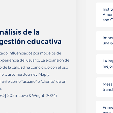
Instit
Ameri
and 
álisis de la
Impor
gestión educativa
una g
stado influenciados por modelos de
 experiencia del usuario. La expansión de
La im
mejor
e la calidad ha coincidido con el uso
como Customer Journey Map y
iante como “usuario” o “cliente” de un
Mesa 
n,
trans
[ISO], 2025; Lowe & Wright, 2024).
Prime
para 