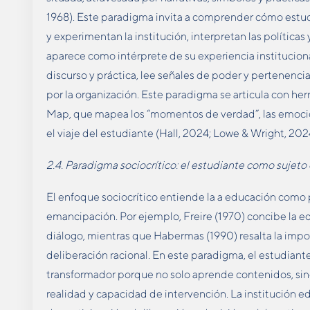
1968). Este paradigma invita a comprender cómo estud
y experimentan la institución, interpretan las políticas 
aparece como intérprete de su experiencia instituciona
discurso y práctica, lee señales de poder y pertenencia
por la organización. Este paradigma se articula con 
Map, que mapea los “momentos de verdad”, las emocio
el viaje del estudiante (Hall, 2024; Lowe & Wright, 2024
2.4. Paradigma sociocrítico: el estudiante como sujeto 
El enfoque sociocrítico entiende la a educación como pr
emancipación. Por ejemplo, Freire (1970) concibe la e
diálogo, mientras que Habermas (1990) resalta la impor
deliberación racional. En este paradigma, el estudiante 
transformador porque no solo aprende contenidos, sin
realidad y capacidad de intervención. La institución ed