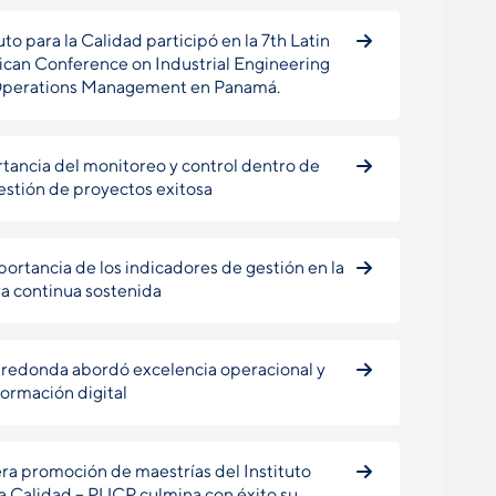
uto para la Calidad participó en la 7th Latin
can Conference on Industrial Engineering
Operations Management en Panamá.
tancia del monitoreo y control dentro de
estión de proyectos exitosa
portancia de los indicadores de gestión en la
a continua sostenida
redonda abordó excelencia operacional y
formación digital
ra promoción de maestrías del Instituto
la Calidad – PUCP culmina con éxito su