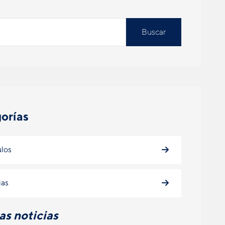
Buscar
orías
ulos
ias
as noticias