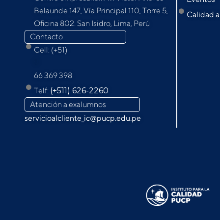
Belaunde 147, Vía Principal 110, Torre 5,
Calidad a
Oﬁcina 802. San Isidro, Lima, Perú
Contacto
Cell: (+51)
9
66 369 398
Telf:
(+511) 626-2260
Atención a exalumnos
servicioalcliente_ic@pucp.edu.pe