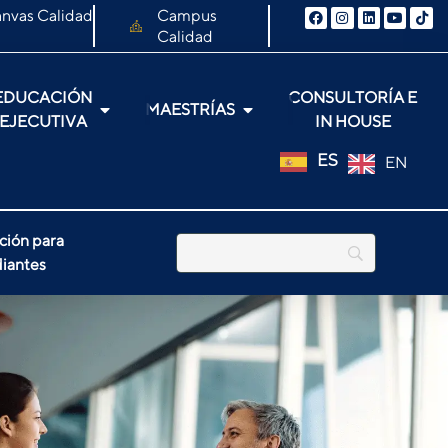
nvas Calidad
Campus
Calidad
EDUCACIÓN
CONSULTORÍA E
MAESTRÍAS
EJECUTIVA
IN HOUSE
ES
EN
ción para
iantes