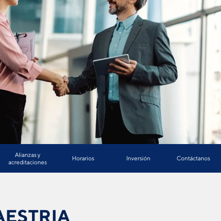
Alianzas y
Horarios
Inversión
Contáctanos
acreditaciones
AESTRIA