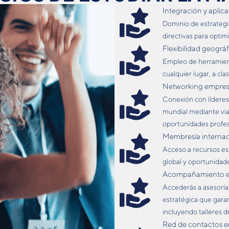
Integración y aplica
Dominio de estrategi
directivas para optim
Flexibilidad geográf
Empleo de herramient
cualquier lugar, a cla
Networking empresar
Conexión con líderes
mundial mediante via
oportunidades profes
Membresía internaci
Acceso a recursos esp
global y oportunidade
Acompañamiento exp
Accederás a asesoría
estratégica que garan
incluyendo talleres 
Red de contactos e