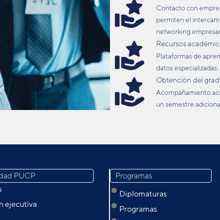
Contacto con empresas
permiten el intercam
networking empresari
Recursos académico
Plataformas de aprendi
datos especializadas.
Obtención del grad
Acompañamiento acad
un semestre adiciona
idad PUCP
Programas
s
Diplomaturas
 ejecutiva
Programas