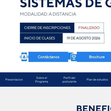
SISTEMAS DE 
MODALIDAD: A DISTANCIA
CIERRE DE INSCRIPCIONES
FINALIZADO
INICIO DE CLASES
19 DE AGOSTO 2026
Contáctanos
Brochure
Sobre el
Perfil del
Presentacion
Plan de estudios
Programa
postulante
BENEFI