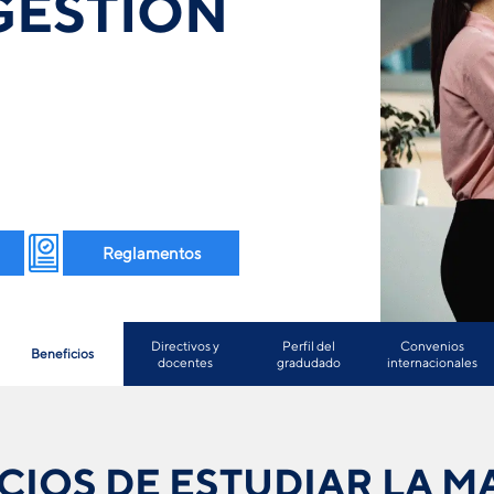
GESTIÓN
Reglamentos
Directivos y
Perfil del
Convenios
Beneficios
docentes
gradudado
internacionales
CIOS DE ESTUDIAR LA M