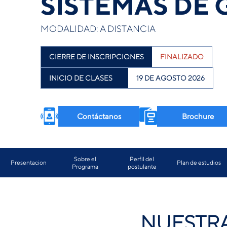
SISTEMAS DE 
MODALIDAD: A DISTANCIA
CIERRE DE INSCRIPCIONES
FINALIZADO
INICIO DE CLASES
19 DE AGOSTO 2026
Contáctanos
Brochure
Sobre el
Perfil del
Presentacion
Plan de estudios
Programa
postulante
NUESTRA