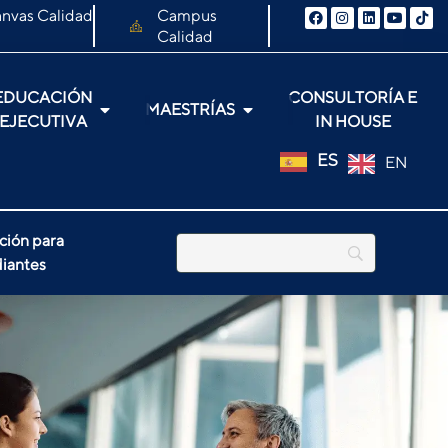
nvas Calidad
Campus
Calidad
EDUCACIÓN
CONSULTORÍA E
MAESTRÍAS
EJECUTIVA
IN HOUSE
ES
EN
ción para
iantes