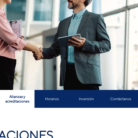
Alianzas y
Horarios
Inversión
Contáctanos
acreditaciones
TACIONES