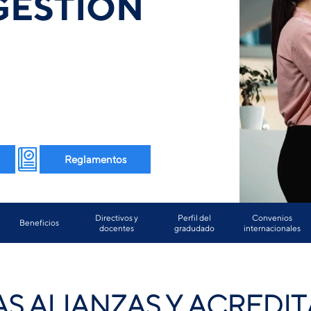
GESTIÓN
Reglamentos
Directivos y
Perfil del
Convenios
Beneficios
docentes
gradudado
internacionales
S ALIANZAS Y ACREDI