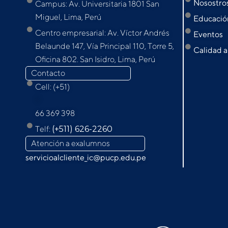
Nosostro
Campus: Av. Universitaria 1801 San
Miguel, Lima, Perú
Educación
Centro empresarial: Av. Víctor Andrés
Eventos
Belaunde 147, Vía Principal 110, Torre 5,
Calidad a
Oﬁcina 802. San Isidro, Lima, Perú
Contacto
Cell: (+51)
9
66 369 398
Telf:
(+511) 626-2260
Atención a exalumnos
servicioalcliente_ic@pucp.edu.pe