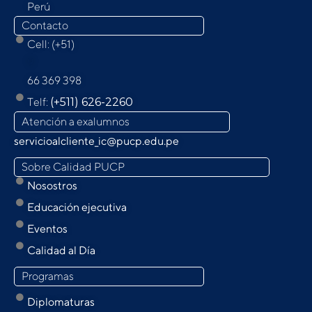
Perú
Contacto
Cell: (+51)
9
66 369 398
Telf:
(+511) 626-2260
Atención a exalumnos
servicioalcliente_ic@pucp.edu.pe
Sobre Calidad PUCP
Nosostros
Educación ejecutiva
Eventos
Calidad al Día
Programas
Diplomaturas