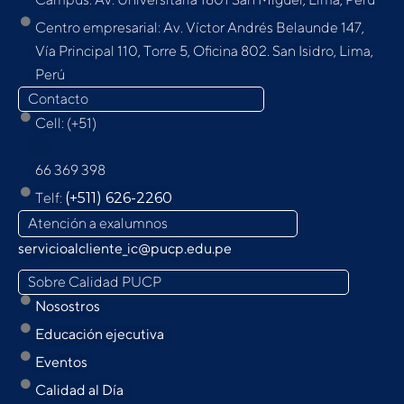
Centro empresarial: Av. Víctor Andrés Belaunde 147,
Vía Principal 110, Torre 5, Oﬁcina 802. San Isidro, Lima,
Perú
Contacto
Cell: (+51)
9
66 369 398
Telf:
(+511) 626-2260
Atención a exalumnos
servicioalcliente_ic@pucp.edu.pe
Sobre Calidad PUCP
Nosostros
Educación ejecutiva
Eventos
Calidad al Día