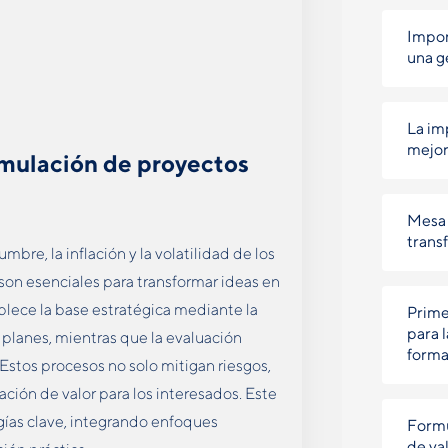
Impor
una g
La im
mejor
rmulación de proyectos
Mesa 
trans
bre, la inflación y la volatilidad de los
son esenciales para transformar ideas en
ablece la base estratégica mediante la
Prime
para 
 planes, mientras que la evaluación
forma
. Estos procesos no solo mitigan riesgos,
ación de valor para los interesados. Este
gías clave, integrando enfoques
Formu
de val