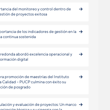
tancia del monitoreo y control dentro de
estión de proyectos exitosa
portancia de los indicadores de gestión en la
a continua sostenida
redonda abordó excelencia operacional y
formación digital
ra promoción de maestrías del Instituto
la Calidad – PUCP culmina con éxito su
ción de posgrado
lación y evaluación de proyectos: Un marco
orización técnica y su sinergia con la