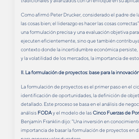
tradicionales y avanzados con un enfoque en su aplica
Como afirmó Peter Drucker, considerado el padre de la
las cosas bien; el liderazgo es hacer las cosas correctas
una formulación precisa y una evaluación objetiva para
ejecuten eficientemente, sino que también contribuya
contexto donde la incertidumbre económica persiste, 
y la volatilidad de los mercados, la importancia de est
II. La formulación de proyectos: base para la innovación
La formulación de proyectos es el primer paso en el cicl
identificación de oportunidades, la definición de objet
detallado. Este proceso se basa en el análisis de negoc
análisis
FODA
y el modelo de las
Cinco Fuerzas de Por
Benjamín Franklin dijo: “Una inversión en conocimiento
importancia de basar la formulación de proyectos en 
para generar valor duradero.