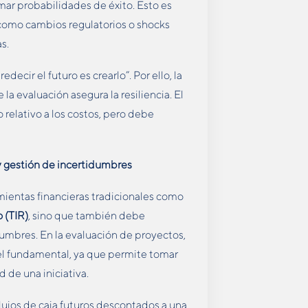
mar probabilidades de éxito. Esto es
, como cambios regulatorios o shocks
as.
ecir el futuro es crearlo”. Por ello, la
a evaluación asegura la resiliencia. El
 relativo a los costos, pero debe
 y gestión de incertidumbres
ientas financieras tradicionales como
 (TIR)
, sino que también debe
idumbres. En la evaluación de proyectos,
apel fundamental, ya que permite tomar
d de una iniciativa.
 flujos de caja futuros descontados a una