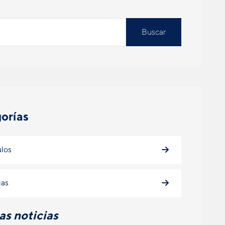
Buscar
orías
ulos
ias
as noticias