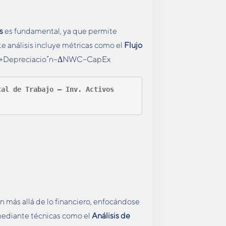
s
es fundamental, ya que permite
ste análisis incluye métricas como el
Flujo
Tc)+Depreciacioˊn−ΔNWC−CapEx
al de Trabajo – Inv. Activos 
ón más allá de lo financiero, enfocándose
s mediante técnicas como el
Análisis de