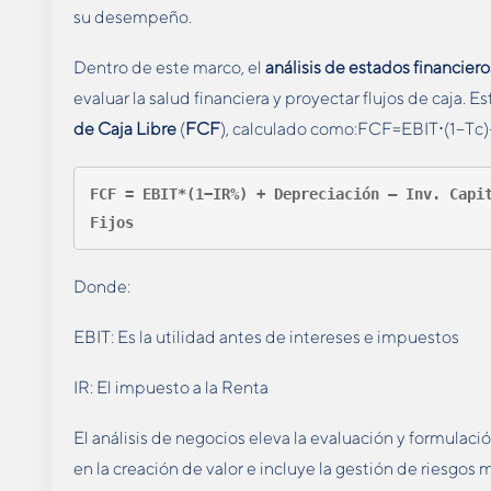
su desempeño.
Dentro de este marco, el
análisis de estados financiero
evaluar la salud financiera y proyectar flujos de caja. E
de Caja Libre
(
FCF
), calculado como:FCF=EBIT⋅(1−
FCF = EBIT*(1−IR%) + Depreciación – Inv. Capit
Fijos 
Donde:
EBIT: Es la utilidad antes de intereses e impuestos
IR: El impuesto a la Renta
El análisis de negocios eleva la evaluación y formulaci
en la creación de valor e incluye la gestión de riesgo