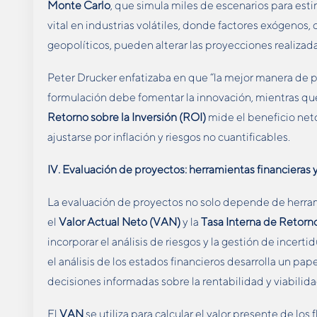
Monte Carlo
, que simula miles de escenarios para esti
vital en industrias volátiles, donde factores exógenos
geopolíticos, pueden alterar las proyecciones realizad
Peter Drucker enfatizaba en que “la mejor manera de pred
formulación debe fomentar la innovación, mientras que l
Retorno sobre la Inversión (ROI)
mide el beneficio neto
ajustarse por inflación y riesgos no cuantificables.
IV. Evaluación de proyectos: herramientas financieras
La evaluación de proyectos no solo depende de herram
el
Valor Actual Neto (VAN)
y la
Tasa Interna de Retorno
incorporar el análisis de riesgos y la gestión de incert
el análisis de los estados financieros desarrolla un p
decisiones informadas sobre la rentabilidad y viabilida
El
VAN
se utiliza para calcular el valor presente de los