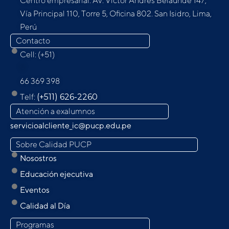
Centro empresarial: Av. Víctor Andrés Belaunde 147,
Vía Principal 110, Torre 5, Oﬁcina 802. San Isidro, Lima,
Perú
Contacto
Cell: (+51)
9
66 369 398
Telf:
(+511) 626-2260
Atención a exalumnos
servicioalcliente_ic@pucp.edu.pe
Sobre Calidad PUCP
Nosostros
Educación ejecutiva
Eventos
Calidad al Día
Programas