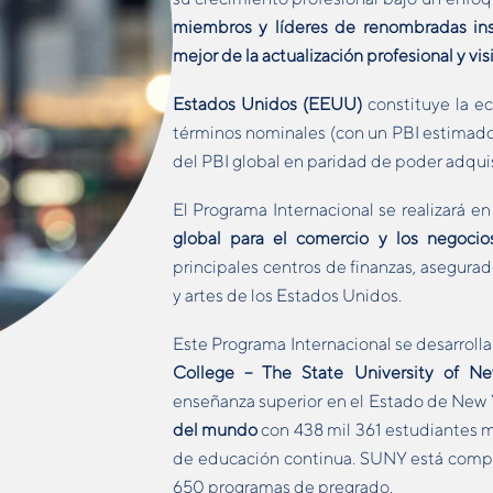
miembros y líderes de renombradas ins
mejor de la actualización profesional y vi
Estados Unidos (EEUU)
constituye la e
términos nominales (con un PBI estimado 
del PBI global en paridad de poder adquis
El Programa Internacional se realizará e
global para el comercio y los negocios
principales centros de finanzas, asegura
y artes de los Estados Unidos.
Este Programa Internacional se desarroll
College – The State University of Ne
enseñanza superior en el Estado de New 
del mundo
con 438 mil 361 estudiantes m
de educación continua. SUNY está compue
650 programas de pregrado.