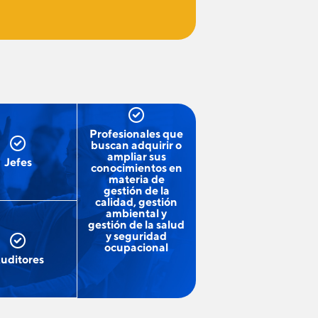
Profesionales que
buscan adquirir o
ampliar sus
Jefes
conocimientos en
materia de
gestión de la
calidad, gestión
ambiental y
gestión de la salud
y seguridad
ocupacional
uditores