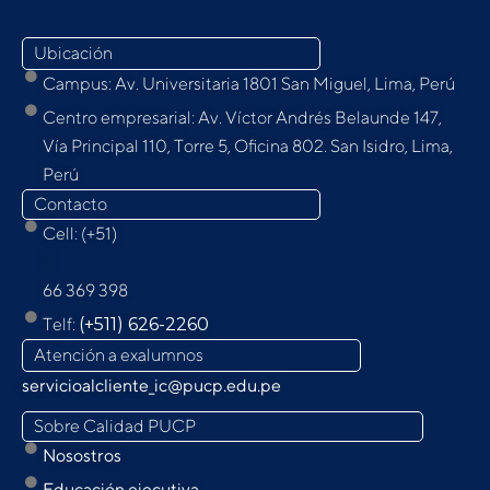
Ubicación
Campus: Av. Universitaria 1801 San Miguel, Lima, Perú
Centro empresarial: Av. Víctor Andrés Belaunde 147,
Vía Principal 110, Torre 5, Oﬁcina 802. San Isidro, Lima,
Perú
Contacto
Cell: (+51)
9
66 369 398
Telf:
(+511) 626-2260
Atención a exalumnos
servicioalcliente_ic@pucp.edu.pe
Sobre Calidad PUCP
Nosostros
Educación ejecutiva