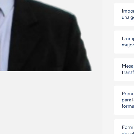
Impor
una g
La im
mejor
Mesa 
trans
Prime
para 
forma
Formu
de val