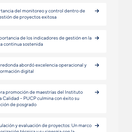
tancia del monitoreo y control dentro de
estión de proyectos exitosa
portancia de los indicadores de gestión en la
a continua sostenida
redonda abordó excelencia operacional y
formación digital
ra promoción de maestrías del Instituto
la Calidad – PUCP culmina con éxito su
ción de posgrado
lación y evaluación de proyectos: Un marco
orización técnica y su sinergia con la