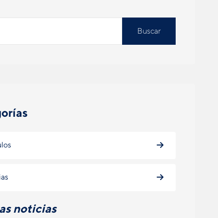
Buscar
orías
ulos
ias
as noticias