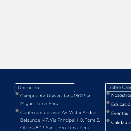
Sobre Cal
Ubicación
Nosostro
Campus: Av. Universitaria 1801 San
Miguel, Lima, Perú
Educación
Centro empresarial: Av. Víctor Andrés
Eventos
Belaunde 147, Vía Principal 110, Torre 5,
Calidad a
Oﬁcina 802. San Isidro, Lima, Perú