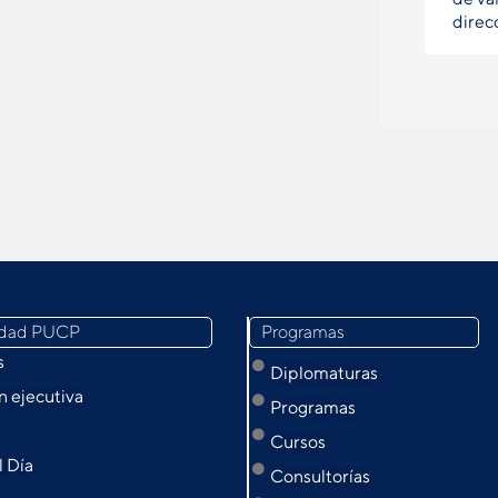
direc
idad PUCP
Programas
s
Diplomaturas
 ejecutiva
Programas
Cursos
l Día
Consultorías