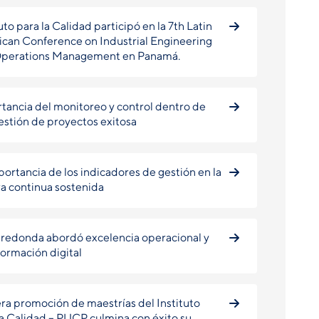
uto para la Calidad participó en la 7th Latin
can Conference on Industrial Engineering
Operations Management en Panamá.
tancia del monitoreo y control dentro de
estión de proyectos exitosa
portancia de los indicadores de gestión en la
a continua sostenida
redonda abordó excelencia operacional y
formación digital
ra promoción de maestrías del Instituto
la Calidad – PUCP culmina con éxito su