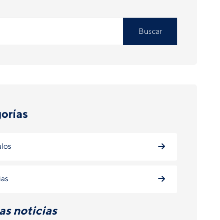
Buscar
orías
ulos
ias
as noticias