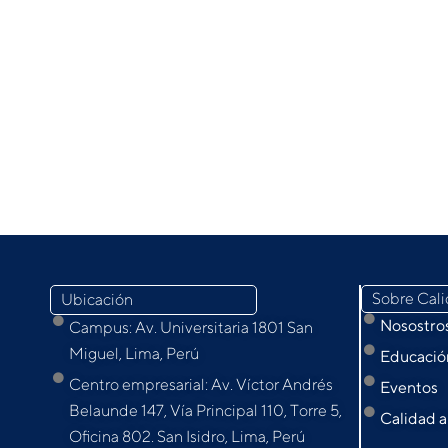
Sobre Cal
Ubicación
Nosostro
Campus: Av. Universitaria 1801 San
Miguel, Lima, Perú
Educación
Centro empresarial: Av. Víctor Andrés
Eventos
Belaunde 147, Vía Principal 110, Torre 5,
Calidad a
Oﬁcina 802. San Isidro, Lima, Perú