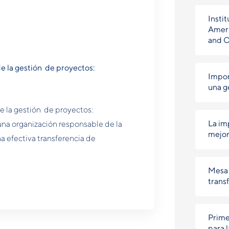
Instit
Ameri
and 
e la gestión de proyectos:
Impor
una g
 la gestión de proyectos:
La im
na organización responsable de la
mejor
a efectiva transferencia de
Mesa 
trans
Prime
para 