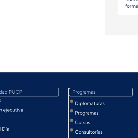
forma
idad PUCP
Programas
s
Diplomaturas
 ejecutiva
Programas
Cursos
l Día
Consultorías