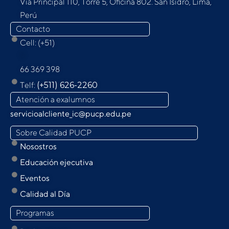
Vía Principal 110, Torre 5, Oﬁcina 802. San Isidro, Lima,
Perú
Contacto
Cell: (+51)
9
66 369 398
Telf:
(+511) 626-2260
Atención a exalumnos
servicioalcliente_ic@pucp.edu.pe
Sobre Calidad PUCP
Nosostros
Educación ejecutiva
Eventos
Calidad al Día
Programas