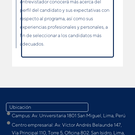
entrevistador conocerá más acerca del
perfil del candidato y sus expectativas con
respecto al programa, así como sus
experiencias profesionales y personales, a
fin de seleccionar a los candidatos más
adecuados.
Ubicación
Campus: Av. Universitaria 1801 San Miguel, Lima, Perú
Centro empresarial: Av. Víctor Andrés Belaunde 147,
Vía Principal 110, Torre 5, Oﬁcina 802. San Isidro, Lima,