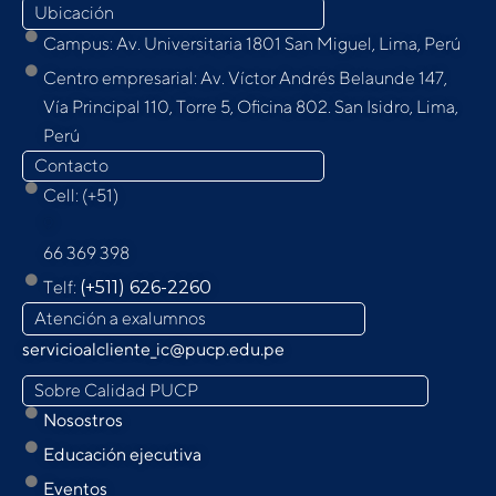
Ubicación
Campus: Av. Universitaria 1801 San Miguel, Lima, Perú
Centro empresarial: Av. Víctor Andrés Belaunde 147,
Vía Principal 110, Torre 5, Oﬁcina 802. San Isidro, Lima,
Perú
Contacto
Cell: (+51)
9
66 369 398
Telf:
(+511) 626-2260
Atención a exalumnos
servicioalcliente_ic@pucp.edu.pe
Sobre Calidad PUCP
Nosostros
Educación ejecutiva
Eventos