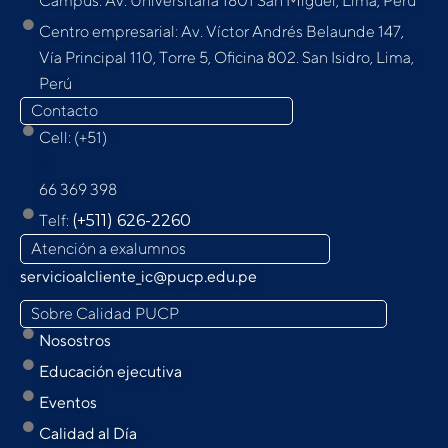
Campus: Av. Universitaria 1801 San Miguel, Lima, Perú
Centro empresarial: Av. Víctor Andrés Belaunde 147,
Vía Principal 110, Torre 5, Oﬁcina 802. San Isidro, Lima,
Perú
Contacto
Cell: (+51)
9
66 369 398
Telf:
(+511) 626-2260
Atención a exalumnos
servicioalcliente_ic@pucp.edu.pe
Sobre Calidad PUCP
Nosostros
Educación ejecutiva
Eventos
Calidad al Día