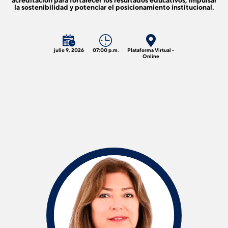
acreditación para fortalecer los resultados educativos, impulsar
la sostenibilidad y potenciar el posicionamiento institucional.
julio 9, 2026
07:00 p.m.
Plataforma Virtual -
Online