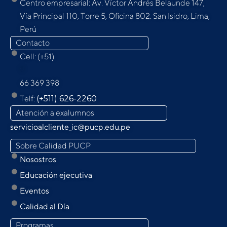
Centro empresarial: Av. Víctor Andrés Belaunde 147,
Vía Principal 110, Torre 5, Oﬁcina 802. San Isidro, Lima,
Perú
Contacto
Cell: (+51)
9
66 369 398
Telf:
(+511) 626-2260
Atención a exalumnos
servicioalcliente_ic@pucp.edu.pe
Sobre Calidad PUCP
Nosostros
Educación ejecutiva
Eventos
Calidad al Día
Programas