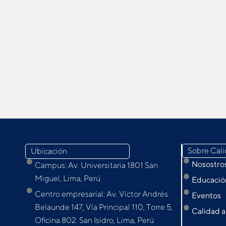
Sobre Cal
Ubicación
Nosostro
Campus: Av. Universitaria 1801 San
Miguel, Lima, Perú
Educación
Centro empresarial: Av. Víctor Andrés
Eventos
Belaunde 147, Vía Principal 110, Torre 5,
Calidad a
Oﬁcina 802. San Isidro, Lima, Perú