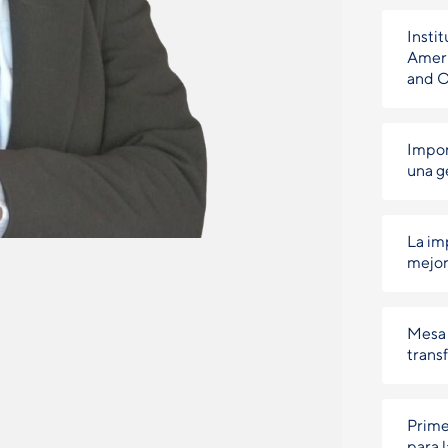
Instit
Ameri
and 
Impor
una g
La im
mejor
Mesa 
trans
Prime
para 