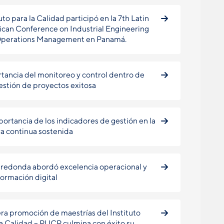
uto para la Calidad participó en la 7th Latin
can Conference on Industrial Engineering
Operations Management en Panamá.
tancia del monitoreo y control dentro de
estión de proyectos exitosa
portancia de los indicadores de gestión en la
a continua sostenida
redonda abordó excelencia operacional y
formación digital
ra promoción de maestrías del Instituto
la Calidad – PUCP culmina con éxito su