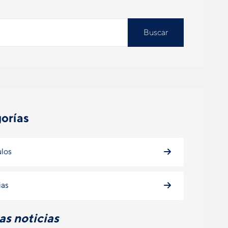
Buscar
orías
ulos
ias
as noticias