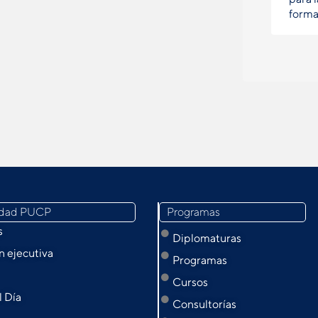
forma
idad PUCP
Programas
s
Diplomaturas
 ejecutiva
Programas
Cursos
l Día
Consultorías