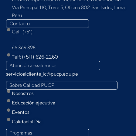
Vía Principal 110, Torre 5, Oﬁcina 802. San Isidro, Lima,
Perú
Contacto
Cell: (+51)
9
66 369 398
Telf:
(+511) 626-2260
Atención a exalumnos
servicioalcliente_ic@pucp.edu.pe
Sobre Calidad PUCP
Nosostros
Educación ejecutiva
Eventos
Calidad al Día
Programas