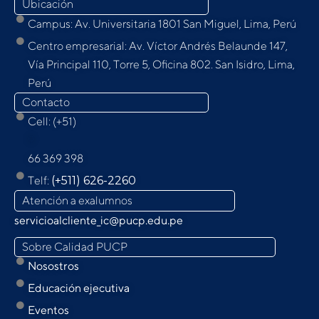
Ubicación
Campus: Av. Universitaria 1801 San Miguel, Lima, Perú
Centro empresarial: Av. Víctor Andrés Belaunde 147,
Vía Principal 110, Torre 5, Oﬁcina 802. San Isidro, Lima,
Perú
Contacto
Cell: (+51)
9
66 369 398
Telf:
(+511) 626-2260
Atención a exalumnos
servicioalcliente_ic@pucp.edu.pe
Sobre Calidad PUCP
Nosostros
Educación ejecutiva
Eventos