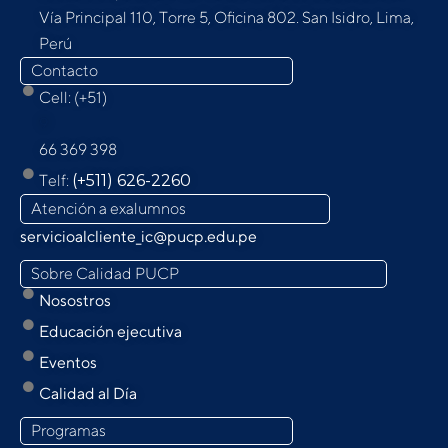
Vía Principal 110, Torre 5, Oﬁcina 802. San Isidro, Lima,
Perú
Contacto
Cell: (+51)
9
66 369 398
Telf:
(+511) 626-2260
Atención a exalumnos
servicioalcliente_ic@pucp.edu.pe
Sobre Calidad PUCP
Nosostros
Educación ejecutiva
Eventos
Calidad al Día
Programas