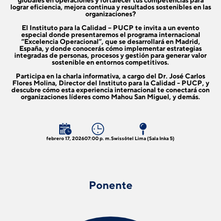
globales en operaciones y fortalecer tus competencias para
lograr eficiencia, mejora continua y resultados sostenibles en las
organizaciones?
El Instituto para la Calidad – PUCP te invita a un evento
especial donde presentaremos el programa internacional
“Excelencia Operacional”, que se desarrollará en Madrid,
España, y donde conocerás cómo implementar estrategias
integradas de personas, procesos y gestión para generar valor
sostenible en entornos competitivos.
Participa en la
charla informativa
, a cargo del Dr. José Carlos
Flores Molina, Director del Instituto para la Calidad - PUCP, y
descubre cómo esta experiencia internacional te conectará con
organizaciones líderes como Mahou San Miguel, y demás.
febrero 17, 2026
07:00 p. m.
Swissôtel Lima (Sala Inka 5)
Ponente