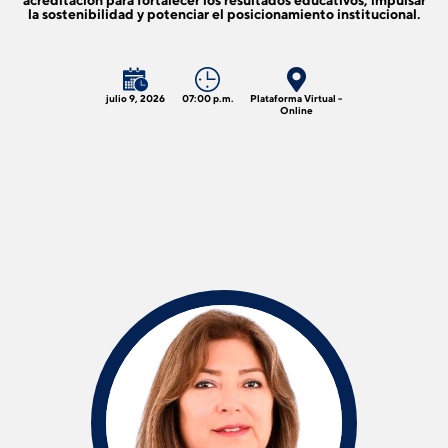
acreditación para fortalecer los resultados educativos, impulsar
la sostenibilidad y potenciar el posicionamiento institucional.
julio 9, 2026
07:00 p.m.
Plataforma Virtual -
Online