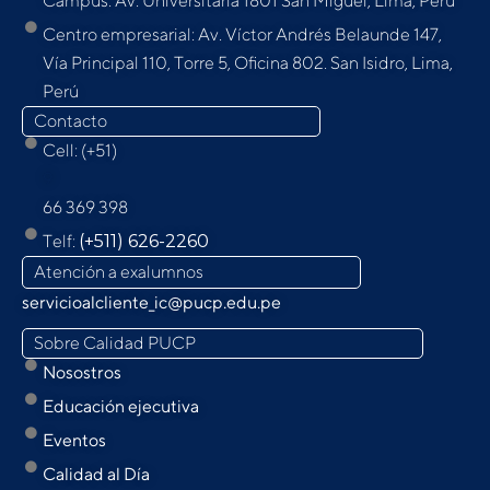
Campus: Av. Universitaria 1801 San Miguel, Lima, Perú
Centro empresarial: Av. Víctor Andrés Belaunde 147,
Vía Principal 110, Torre 5, Oﬁcina 802. San Isidro, Lima,
Perú
Contacto
Cell: (+51)
9
66 369 398
Telf:
(+511) 626-2260
Atención a exalumnos
servicioalcliente_ic@pucp.edu.pe
Sobre Calidad PUCP
Nosostros
Educación ejecutiva
Eventos
Calidad al Día