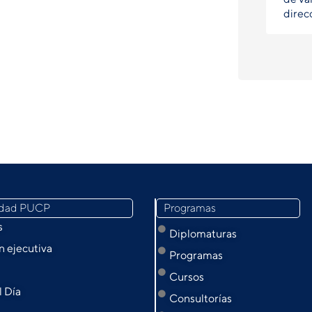
direc
idad PUCP
Programas
s
Diplomaturas
 ejecutiva
Programas
Cursos
l Día
Consultorías