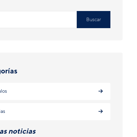
Buscar
orías
ulos
ias
as noticias