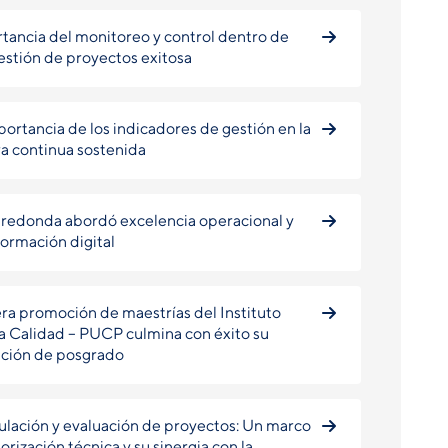
tancia del monitoreo y control dentro de
estión de proyectos exitosa
portancia de los indicadores de gestión en la
a continua sostenida
redonda abordó excelencia operacional y
formación digital
ra promoción de maestrías del Instituto
la Calidad – PUCP culmina con éxito su
ción de posgrado
lación y evaluación de proyectos: Un marco
orización técnica y su sinergia con la