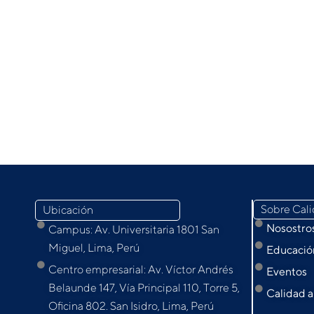
Sobre Cal
Ubicación
Nosostro
Campus: Av. Universitaria 1801 San
Miguel, Lima, Perú
Educación
Centro empresarial: Av. Víctor Andrés
Eventos
Belaunde 147, Vía Principal 110, Torre 5,
Calidad a
Oﬁcina 802. San Isidro, Lima, Perú