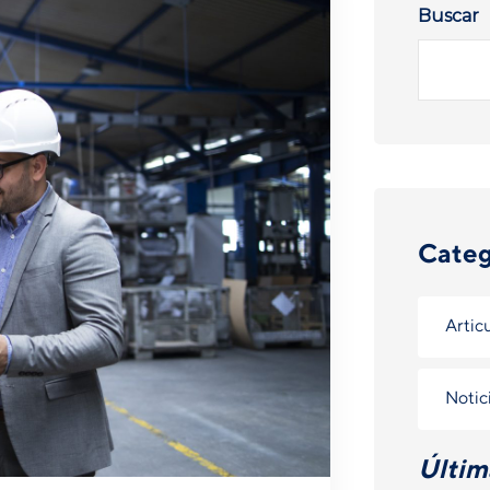
Buscar
Categ
Artic
Notic
Últim