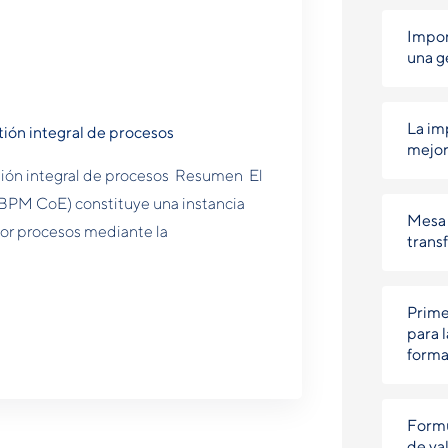
Impor
una g
La im
tión integral de procesos
mejor
stión integral de procesos Resumen El
BPM CoE) constituye una instancia
Mesa 
 por procesos mediante la
trans
Prime
para 
forma
Formu
de val