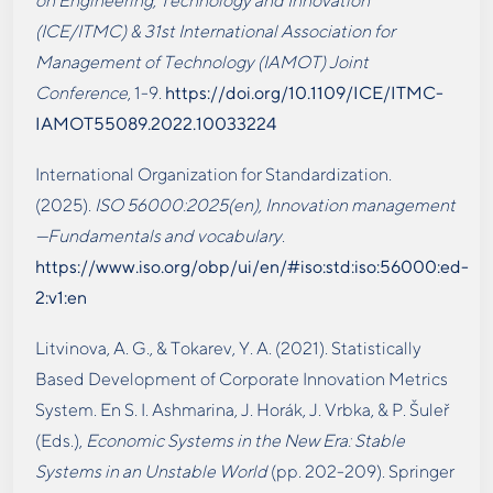
on Engineering, Technology and Innovation
(ICE/ITMC) & 31st International Association for
Management of Technology (IAMOT) Joint
Conference
, 1-9.
https://doi.org/10.1109/ICE/ITMC-
IAMOT55089.2022.10033224
International Organization for Standardization.
(2025).
ISO 56000:2025(en), Innovation management
—Fundamentals and vocabulary
.
https://www.iso.org/obp/ui/en/#iso:std:iso:56000:ed-
2:v1:en
Litvinova, A. G., & Tokarev, Y. A. (2021). Statistically
Based Development of Corporate Innovation Metrics
System. En S. I. Ashmarina, J. Horák, J. Vrbka, & P. Šuleř
(Eds.),
Economic Systems in the New Era: Stable
Systems in an Unstable World
(pp. 202-209). Springer