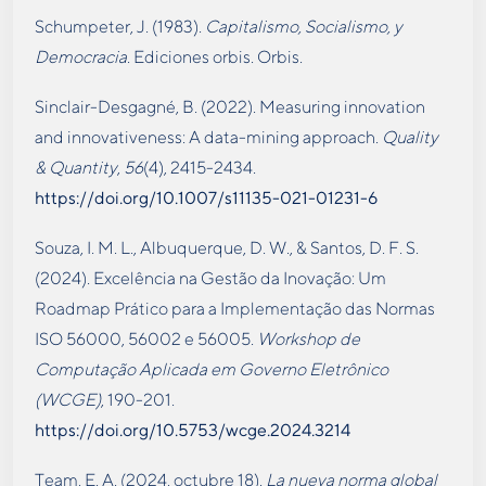
Schumpeter, J. (1983).
Capitalismo, Socialismo, y
Democracia
. Ediciones orbis. Orbis.
Sinclair-Desgagné, B. (2022). Measuring innovation
and innovativeness: A data-mining approach.
Quality
& Quantity
,
56
(4), 2415-2434.
https://doi.org/10.1007/s11135-021-01231-6
Souza, I. M. L., Albuquerque, D. W., & Santos, D. F. S.
(2024). Excelência na Gestão da Inovação: Um
Roadmap Prático para a Implementação das Normas
ISO 56000, 56002 e 56005.
Workshop de
Computação Aplicada em Governo Eletrônico
(WCGE)
, 190-201.
https://doi.org/10.5753/wcge.2024.3214
Team, E. A. (2024, octubre 18).
La nueva norma global