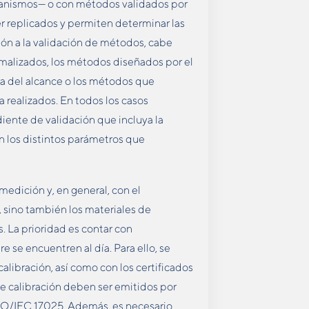
ganismos— o con métodos validados por
r replicados y permiten determinar las
ión a la validación de métodos, cabe
malizados, los métodos diseñados por el
a del alcance o los métodos que
realizados. En todos los casos
iente de validación que incluya la
n los distintos parámetros que
medición y, en general, con el
 sino también los materiales de
s. La prioridad es contar con
 se encuentren al día. Para ello, se
libración, así como con los certificados
de calibración deben ser emitidos por
ISO/IEC 17025. Además, es necesario