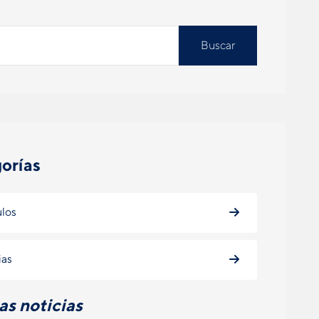
Buscar
orías
ulos
ias
as noticias