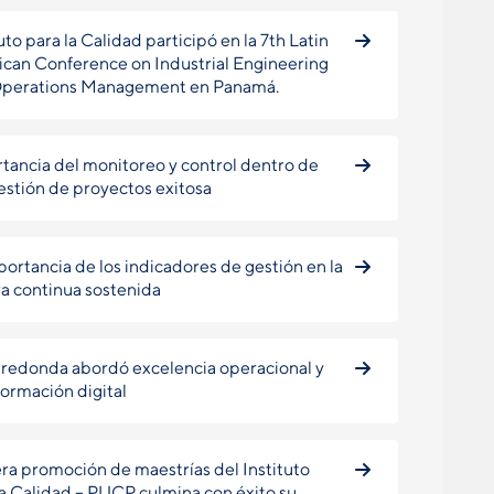
uto para la Calidad participó en la 7th Latin
can Conference on Industrial Engineering
Operations Management en Panamá.
tancia del monitoreo y control dentro de
estión de proyectos exitosa
portancia de los indicadores de gestión en la
a continua sostenida
redonda abordó excelencia operacional y
formación digital
ra promoción de maestrías del Instituto
la Calidad – PUCP culmina con éxito su