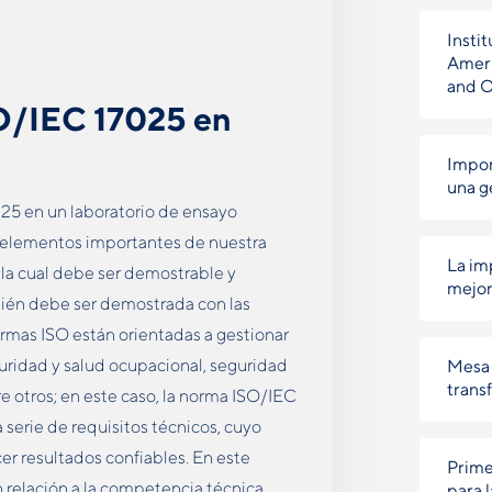
Instit
Ameri
and 
O/IEC 17025 en
Impor
una g
25 en un laboratorio de ensayo
 elementos importantes de nuestra
La im
, la cual debe ser demostrable y
mejor
ién debe ser demostrada con las
normas ISO están orientadas a gestionar
ridad y salud ocupacional, seguridad
Mesa 
trans
e otros; en este caso, la norma ISO/IEC
 serie de requisitos técnicos, cuyo
er resultados confiables. En este
Prime
relación a la competencia técnica,
para 