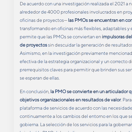
De acuerdo con una investigación realizada el 2021 a n
alrededor de 4000 profesionales involucrados en proye
oficinas de proyectos—
las PMOs se encuentran en con
transformando en oficinas más flexibles, adaptables y 
permite que las PMOs se conviertan en
impulsoras del
de proyectos
sin descuidar la generación de resultados 
Asimismo, en la investigación previamente mencionada
efectiva de la estrategia organizacional y un correcto
prerrequisitos claves para permitir que brinden sus se
se esperan de ellas.
En conclusión,
la PMO se convierte en un articulador q
objetivos organizacionales en resultados de valor
. Par
plataforma de servicios de acuerdo con las necesidade
continuamente a los cambios del entorno en los que 
gobierna. La selección de los servicios para la gobern