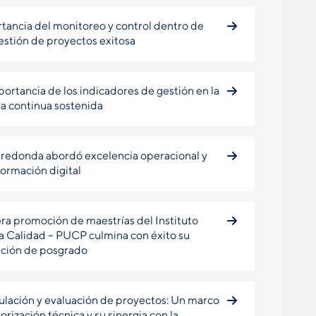
tancia del monitoreo y control dentro de
estión de proyectos exitosa
portancia de los indicadores de gestión en la
a continua sostenida
redonda abordó excelencia operacional y
formación digital
ra promoción de maestrías del Instituto
la Calidad – PUCP culmina con éxito su
ción de posgrado
lación y evaluación de proyectos: Un marco
orización técnica y su sinergia con la