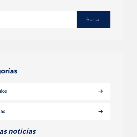
Buscar
orías
ulos
ias
as noticias