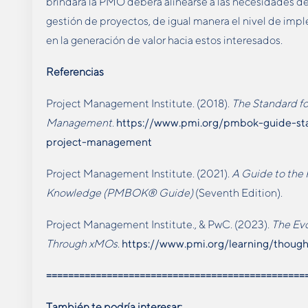
brindará la PMO deberá alinearse a las necesidades de
gestión de proyectos, de igual manera el nivel de im
en la generación de valor hacia estos interesados.
Referencias
Project Management Institute. (2018).
The Standard fo
Management
.
https://www.pmi.org/pmbok-guide-sta
project-management
Project Management Institute. (2021).
A Guide to the
Knowledge (PMBOK® Guide)
(Seventh Edition).
Project Management Institute., & PwC. (2023).
The Evo
Through xMOs
.
https://www.pmi.org/learning/though
===============================================
También te podría interesar: