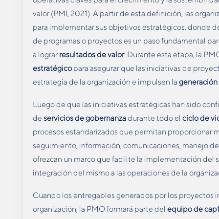
valor (PMI, 2021). A partir de esta definición, las orga
para implementar sus objetivos estratégicos, donde def
de programas o proyectos es un paso fundamental para 
a lograr
resultados de valor
. Durante esta etapa, la PM
estratégico
para asegurar que las iniciativas de proye
estrategia de la organización e impulsen la
generación 
Luego de que las iniciativas estratégicas han sido con
de
servicios de gobernanza
durante todo el
ciclo de vi
procesos estandarizados que permitan proporcionar m
seguimiento, información, comunicaciones, manejo de c
ofrezcan un marco que facilite la implementación del s
integración del mismo a las operaciones de la organiza
Cuando los entregables generados por los proyectos in
organización, la PMO formará parte del
equipo de capt