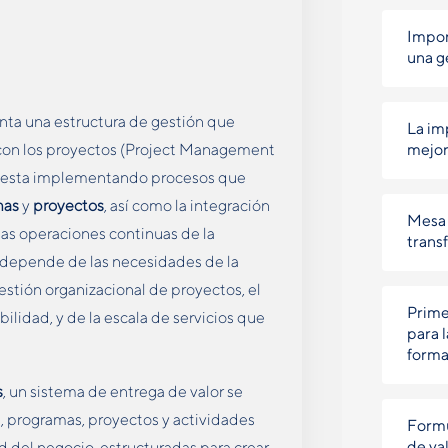
Impor
una g
ta una estructura de gestión que
La im
 con los proyectos (Project Management
mejor
nifiesta implementando procesos que
mas
y
proyectos
, así como la integración
Mesa 
las operaciones continuas de la
trans
 depende de las necesidades de la
stión organizacional de proyectos, el
Prime
ilidad, y de la escala de servicios que
para 
forma
s
, un sistema de entrega de valor se
, programas, proyectos y actividades
Formu
de val
ad del negocio, estructuradas para crear