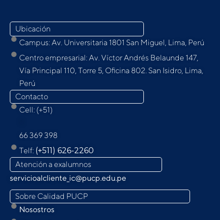
Ubicación
Campus: Av. Universitaria 1801 San Miguel, Lima, Perú
Centro empresarial: Av. Víctor Andrés Belaunde 147,
Vía Principal 110, Torre 5, Oﬁcina 802. San Isidro, Lima,
Perú
Contacto
Cell: (+51)
9
66 369 398
Telf:
(+511) 626-2260
Atención a exalumnos
servicioalcliente_ic@pucp.edu.pe
Sobre Calidad PUCP
Nosostros