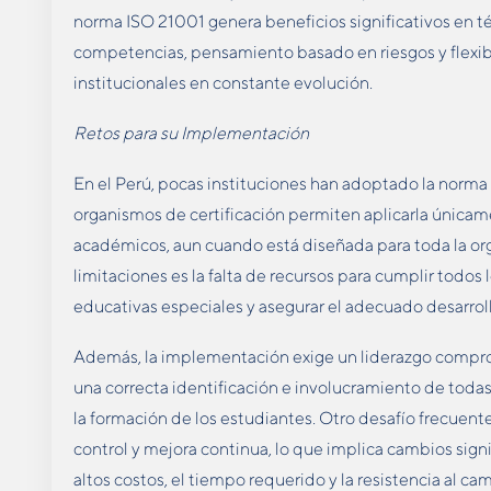
norma ISO 21001 genera beneficios significativos en t
competencias, pensamiento basado en riesgos y flexibi
institucionales en constante evolución.
Retos para su Implementación
En el Perú, pocas instituciones han adoptado la norma
organismos de certificación permiten aplicarla única
académicos, aun cuando está diseñada para toda la org
limitaciones es la falta de recursos para cumplir todos
educativas especiales y asegurar el adecuado desarro
Además, la implementación exige un liderazgo comprom
una correcta identificación e involucramiento de todas
la formación de los estudiantes. Otro desafío frecuen
control y mejora continua, lo que implica cambios signif
altos costos, el tiempo requerido y la resistencia al c