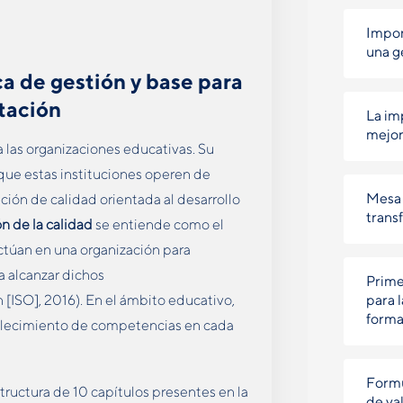
Impor
una g
a de gestión y base
para
tación
La im
mejor
 las organizaciones educativas. Su
 que estas instituciones operen de
Mesa 
ión de calidad orientada al desarrollo
trans
n de la calidad
se entiende como el
ctúan en una organización para
a alcanzar dichos
Prime
n [ISO], 2016). En el ámbito educativo,
para 
forma
rtalecimiento de competencias en cada
Formu
ructura de 10 capítulos presentes en la
de val