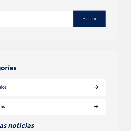
Buscar
orías
ulos
ias
as noticias