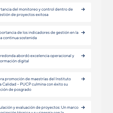
tancia del monitoreo y control dentro de
estión de proyectos exitosa
portancia de los indicadores de gestión en la
a continua sostenida
redonda abordó excelencia operacional y
formación digital
ra promoción de maestrías del Instituto
la Calidad – PUCP culmina con éxito su
ción de posgrado
lación y evaluación de proyectos: Un marco
orización técnica y su sinergia con la