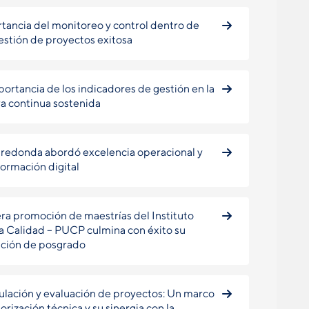
tancia del monitoreo y control dentro de
estión de proyectos exitosa
portancia de los indicadores de gestión en la
a continua sostenida
redonda abordó excelencia operacional y
formación digital
ra promoción de maestrías del Instituto
la Calidad – PUCP culmina con éxito su
ción de posgrado
lación y evaluación de proyectos: Un marco
orización técnica y su sinergia con la