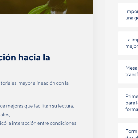
Impor
una g
La im
mejor
ión hacia la
Mesa 
trans
oriales, mayor alineación con la
Prime
para 
e mejoras que facilitan su lectura.
forma
ales,
ficó la interacción entre condiciones
Formu
de val