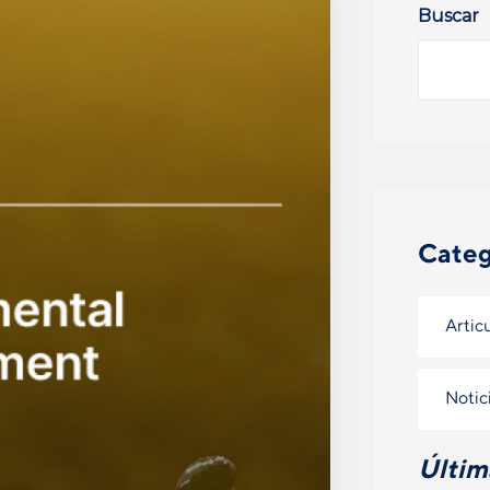
Buscar
Categ
Artic
Notic
Últim