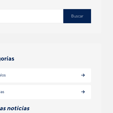
Buscar
orías
ulos
ias
as noticias