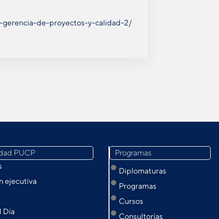
n-gerencia-de-proyectos-y-calidad-2/
idad PUCP
Programas
s
Diplomaturas
 ejecutiva
Programas
Cursos
l Día
Consultorías