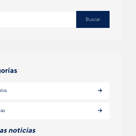
Buscar
orías
ulos
ias
as noticias