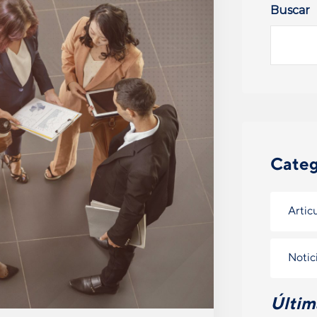
Buscar
Categ
Artic
Notic
Últim