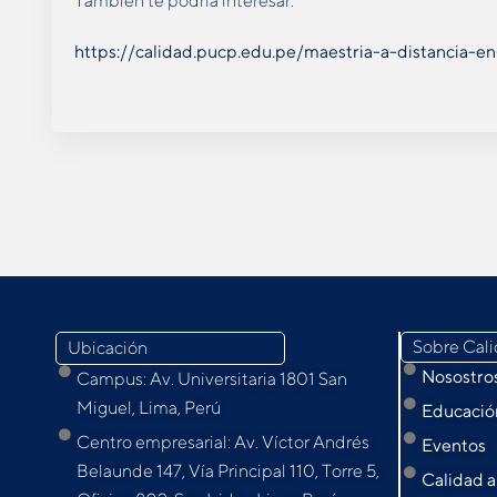
También te podría interesar:
https://calidad.pucp.edu.pe/maestria-a-distancia-e
Sobre Cal
Ubicación
Nosostro
Campus: Av. Universitaria 1801 San
Miguel, Lima, Perú
Educación
Centro empresarial: Av. Víctor Andrés
Eventos
Belaunde 147, Vía Principal 110, Torre 5,
Calidad a