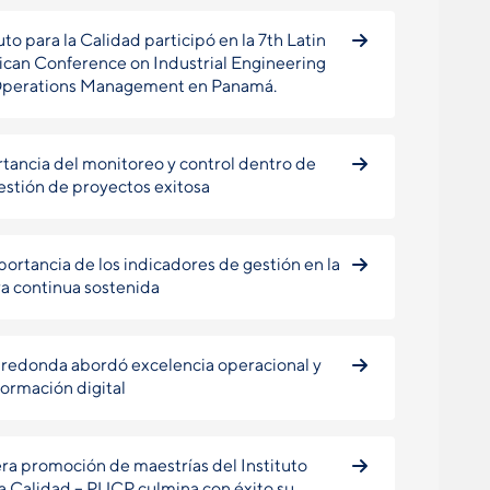
uto para la Calidad participó en la 7th Latin
can Conference on Industrial Engineering
Operations Management en Panamá.
tancia del monitoreo y control dentro de
estión de proyectos exitosa
portancia de los indicadores de gestión en la
a continua sostenida
redonda abordó excelencia operacional y
formación digital
ra promoción de maestrías del Instituto
la Calidad – PUCP culmina con éxito su