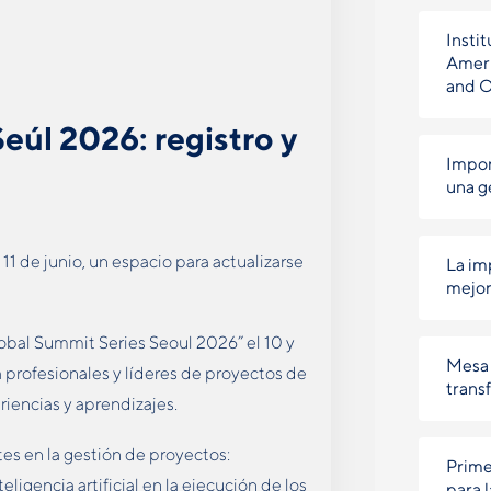
Instit
Ameri
and 
eúl 2026: registro y
Impor
una g
 11 de junio, un espacio para actualizarse
La im
mejor
obal Summit Series Seoul 2026” el 10 y
Mesa 
 a profesionales y líderes de proyectos de
trans
iencias y aprendizajes.
es en la gestión de proyectos:
Prime
eligencia artificial en la ejecución de los
para 