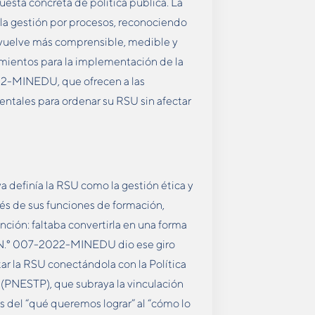
esta concreta de política pública. La
 la gestión por procesos, reconociendo
e vuelve más comprensible, medible y
amientos para la implementación de la
22-MINEDU, que ofrecen a las
ntales para ordenar su RSU sin afectar
a definía la RSU como la gestión ética y
vés de sus funciones de formación,
tención: faltaba convertirla en una forma
VM N.° 007-2022-MINEDU dio ese giro
r la RSU conectándola con la Política
(PNESTP), que subraya la vinculación
os del “qué queremos lograr” al “cómo lo