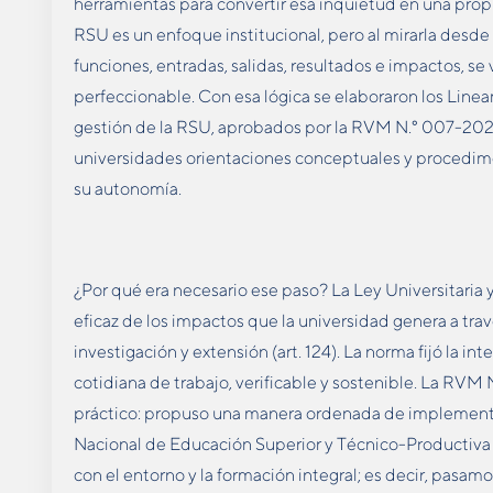
herramientas para convertir esa inquietud en una propu
RSU es un enfoque institucional, pero al mirarla desde
funciones, entradas, salidas, resultados e impactos, s
perfeccionable. Con esa lógica se elaboraron los Line
gestión de la RSU, aprobados por la RVM N.° 007-20
universidades orientaciones conceptuales y procedime
su autonomía.
¿Por qué era necesario ese paso? La Ley Universitaria y
eficaz de los impactos que la universidad genera a tra
investigación y extensión (art. 124). La norma fijó la in
cotidiana de trabajo, verificable y sostenible. La R
práctico: propuso una manera ordenada de implementa
Nacional de Educación Superior y Técnico-Productiva 
con el entorno y la formación integral; es decir, pasam