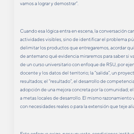
vamos a lograr y demostrar”.
Cuando esa lógica entra en escena, la conversación cam
actividades visibles, sino de identificar el problema 
delimitar los productos que entregaremos, acordar qu
de antemano qué evidencia miraremos para saber si va
de un curso universitario con enfoque de RSU, por ejem
docente y los datos del territorio; la “salida”, un proy
resultados; el “resultado”, el desarrollo de competenci
adopción de una mejora concreta por la comunidad; el 
a metas locales de desarrollo. El mismo razonamiento v
con necesidades reales o para la extensión que teje ali
Este enfoque exige, por supuesto, condiciones instituc