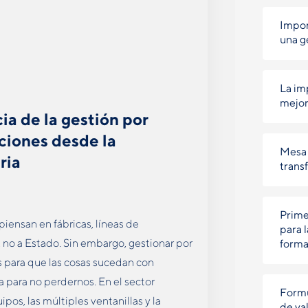
Impor
una g
La im
mejor
ia de la gestión por
ciones desde la
Mesa 
ria
trans
Prime
iensan en fábricas, líneas de
para 
 no a Estado. Sin embargo, gestionar por
forma
 para que las cosas sucedan con
a para no perdernos. En el sector
Formu
pos, las múltiples ventanillas y la
de val