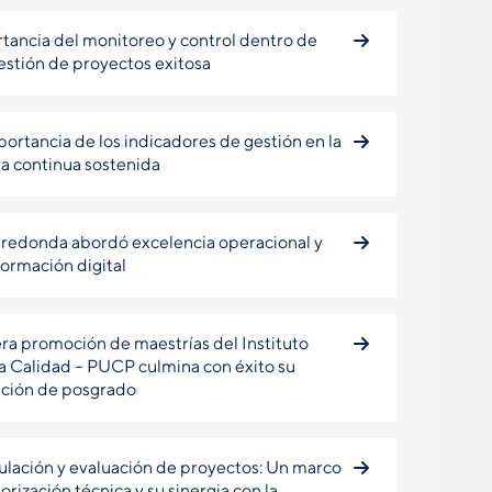
tancia del monitoreo y control dentro de
estión de proyectos exitosa
portancia de los indicadores de gestión en la
a continua sostenida
redonda abordó excelencia operacional y
formación digital
ra promoción de maestrías del Instituto
la Calidad – PUCP culmina con éxito su
ción de posgrado
lación y evaluación de proyectos: Un marco
orización técnica y su sinergia con la