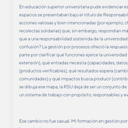
En educación superior universitaria pude evidenciar est
espacios se presentaban bajo el rótulo de Responsabili
acciones valiosas y bien intencionadas (por ejemplo, 
recolectas solidarias) que, sin embargo, respondían más 
que a una responsabilidad sostenida de la universida
confusión? La gestión por procesos ofreció la respuest
parte por clarificar qué funciones ejerce la universida
extensión), qué entradas necesita (capacidades, datos,
(productos verificables), qué resultados espera (camb
comunidades) y qué impactos busca producir (contrib
se dibuja ese mapa, la RSU deja de ser un conjunto de
un sistema de trabajo con propósito, responsables y e
Ese cambio no fue casual. Mi formación en gestión por 