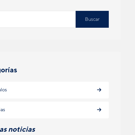
Buscar
orías
ulos
ias
as noticias