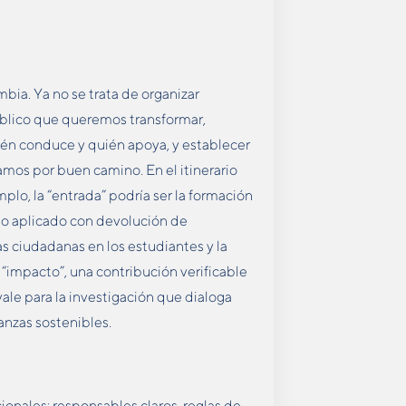
bia. Ya no se trata de organizar
público que queremos transformar,
ién conduce y quién apoya, y establecer
mos por buen camino. En el itinerario
plo, la “entrada” podría ser la formación
ecto aplicado con devolución de
as ciudadanas en los estudiantes y la
“impacto”, una contribución verificable
ale para la investigación que dialoga
anzas sostenibles.
ionales: responsables claros, reglas de