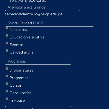
Telf:
(+511) 626-2260
Atención a exalumnos
servicioalcliente_ic@pucp.edu.pe
Sobre Calidad PUCP
Nosostros
Educación ejecutiva
Eventos
Calidad al Día
Programas
Diplomaturas
Programas
Cursos
Consultorías
In House